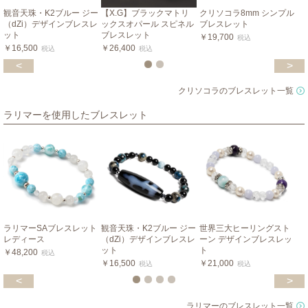
観音天珠・K2ブルー ジー
【X.G】ブラックマトリ
クリソコラ8mm シンプル
（dZi）デザインブレスレ
ックスオパール スピネル
ブレスレット
ット
ブレスレット
￥19,700
税込
￥16,500
￥26,400
税込
税込
<
>
クリソコラのブレスレット一覧
ラリマーを使用したブレスレット
ラリマーSAブレスレット
観音天珠・K2ブルー ジー
世界三大ヒーリングスト
レディース
（dZi）デザインブレスレ
ーン デザインブレスレッ
ット
ト
￥48,200
税込
￥16,500
￥21,000
税込
税込
<
>
ラリマーのブレスレット一覧