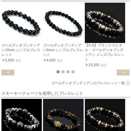
ゴールデンオブシディア
ゴールデンオブシディア
【X.G】ブラックスピネ
ン10mm シンプルブレス
ン6mm シンプルブレスレ
ル・ゴールデンオブシデ
レット
ット
ィアン メンズブレスレッ
ト
￥5,500
￥4,400
税込
税込
￥15,300
税込
<
>
ゴールデンオブシディアンのブレスレット一覧
スモーキークォーツを使用したブレスレット