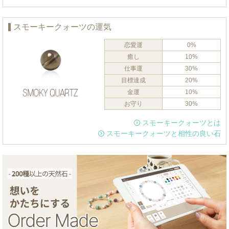
スモーキークォーツの運気
恋愛運
0%
癒し
10%
仕事運
30%
目標達成
20%
金運
10%
お守り
30%
スモーキークォーツとは
スモーキークォーツと相性の良い石