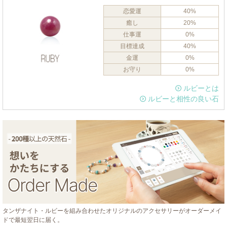
恋愛運
40%
癒し
20%
仕事運
0%
目標達成
40%
金運
0%
お守り
0%
ルビーとは
ルビーと相性の良い石
タンザナイト・ルビーを組み合わせたオリジナルのアクセサリーがオーダーメイ
ドで最短翌日に届く。