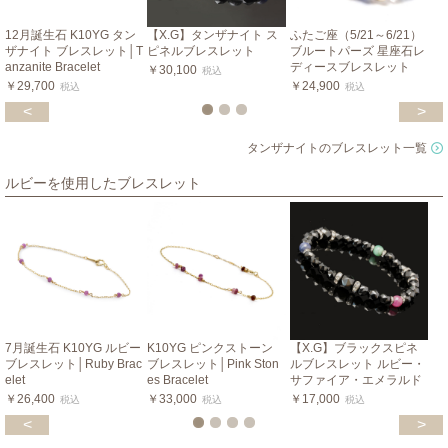
12月誕生石 K10YG タン
【X.G】タンザナイト ス
ふたご座（5/21～6/21）
ザナイト ブレスレット│T
ピネルブレスレット
ブルートパーズ 星座石レ
anzanite Bracelet
ディースブレスレット
￥30,100
税込
￥29,700
￥24,900
税込
税込
<
>
タンザナイトのブレスレット一覧
ルビーを使用したブレスレット
7月誕生石 K10YG ルビー
K10YG ピンクストーン
【X.G】ブラックスピネ
ブレスレット│Ruby Brac
ブレスレット│Pink Ston
ルブレスレット ルビー・
elet
es Bracelet
サファイア・エメラルド
￥26,400
￥33,000
￥17,000
税込
税込
税込
<
>