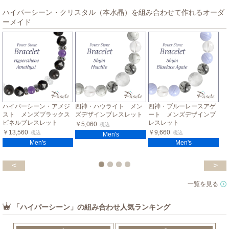
ハイパーシーン・クリスタル（本水晶）を組み合わせて作れるオーダ
ーメイド
ハイパーシーン・アメジ
四神・ハウライト メン
四神・ブルーレースアゲ
スト メンズブラックス
ズデザインブレスレット
ート メンズデザインブ
ピネルブレスレット
レスレット
￥5,060
税込
￥13,560
￥9,660
税込
税込
Men's
Men's
Men's
<
>
一覧を見る
「ハイパーシーン」の組み合わせ人気ランキング