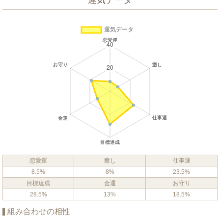
運気データ
恋愛運
癒し
仕事運
8.5%
8%
23.5%
目標達成
金運
お守り
28.5%
13%
18.5%
組み合わせの相性