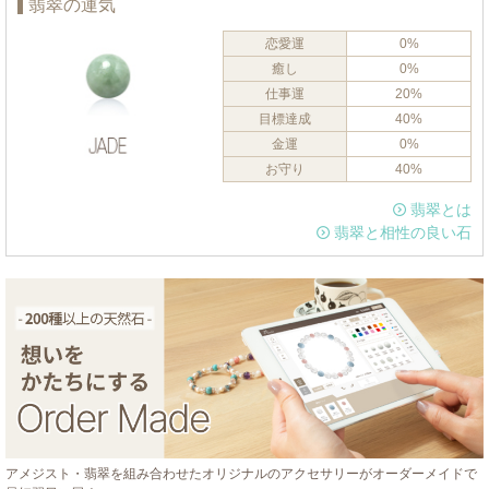
翡翠の運気
恋愛運
0%
癒し
0%
仕事運
20%
目標達成
40%
金運
0%
お守り
40%
翡翠とは
翡翠と相性の良い石
アメジスト・翡翠を組み合わせたオリジナルのアクセサリーがオーダーメイドで