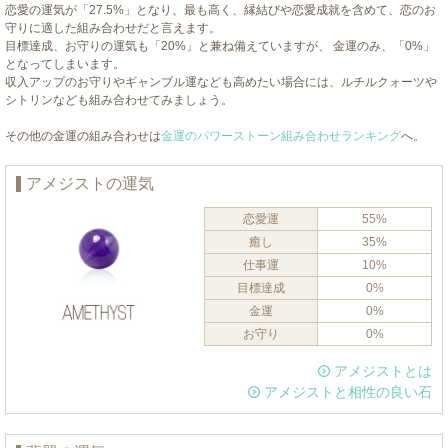
恋愛の運気が「27.5%」となり、最も高く、縁結びや恋愛成就を含めて、恋のお
守りに適した組み合わせだと言えます。
目標達成、お守りの運気も「20%」と兼ね備えていますが、 金運のみ、「0%」
となってしまいます。
収入アップのお守りやギャンブル運なども高めたい場合には、ルチルクォーツや
シトリンなども組み合わせてみましょう。
その他の金運の組み合わせは
金運のパワーストーン組み合わせランキング
へ。
アメジストの運気
恋愛運
55%
癒し
35%
仕事運
10%
目標達成
0%
金運
0%
お守り
0%
アメジストとは
アメジストと相性の良い石