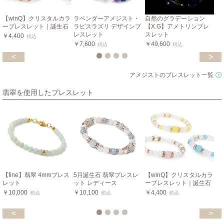
【winQ】クリスタルカラ
ラベンダーアメジスト・
自然のグラデーション
ーブレスレット｜誕生石
ラピスラズリ デザインブ
【X.G】アメトリンブレ
レスレット
スレット
￥4,400
税込
￥7,600
￥49,600
税込
税込
<
>
アメジストのブレスレット一覧
翡翠を使用したブレスレット
【fine】翡翠 4mmブレス
5月誕生石 翡翠ブレスレ
【winQ】クリスタルカラ
レット
ット レディース
ーブレスレット｜誕生石
￥10,000
￥10,100
￥4,400
税込
税込
税込
<
>