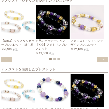
アメジスト・シトリンを使用したブレスレット
【winQ】クリスタルカラ
自然のグラデーション
アメジスト・シトリン デ
ーブレスレット｜誕生石
【X.G】アメトリンブレ
ザインブレスレット
スレット
￥4,400
￥12,100
税込
税込
￥49,600
税込
<
>
アメジストを使用したブレスレット