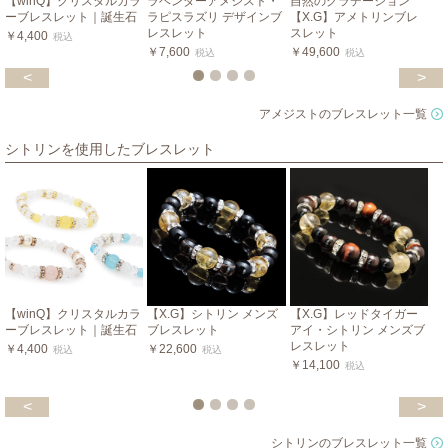
【winQ】クリスタルカラ
ラベンダーアメジスト・
自然のグラデーション
ーブレスレット｜誕生石
ラピスラズリ デザインブ
【X.G】アメトリンブレ
レスレット
スレット
￥4,400
税込
￥7,600
￥49,600
税込
税込
<
>
アメジストのブレスレット一覧
シトリンを使用したブレスレット
【winQ】クリスタルカラ
【X.G】シトリン メンズ
【X.G】レッドタイガー
ーブレスレット｜誕生石
ブレスレット
アイ・シトリン メンズブ
レスレット
￥4,400
￥22,600
税込
税込
￥14,100
税込
<
>
シトリンのブレスレット一覧