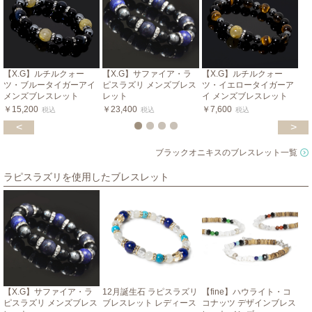
【X.G】ルチルクォー
【X.G】サファイア・ラ
【X.G】ルチルクォー
ツ・ブルータイガーアイ
ピスラズリ メンズブレス
ツ・イエロータイガーア
メンズブレスレット
レット
イ メンズブレスレット
￥15,200
￥23,400
￥7,600
税込
税込
税込
<
>
ブラックオニキスのブレスレット一覧
ラピスラズリを使用したブレスレット
【X.G】サファイア・ラ
12月誕生石 ラピスラズリ
【fine】ハウライト・コ
ピスラズリ メンズブレス
ブレスレット レディース
コナッツ デザインブレス