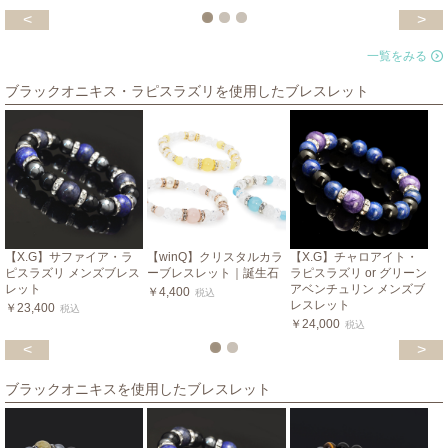
<
>
一覧をみる
ブラックオニキス・ラピスラズリを使用したブレスレット
【X.G】サファイア・ラ
【winQ】クリスタルカラ
【X.G】チャロアイト・
ピスラズリ メンズブレス
ーブレスレット｜誕生石
ラピスラズリ or グリーン
レット
アベンチュリン メンズブ
￥4,400
税込
レスレット
￥23,400
税込
￥24,000
税込
<
>
ブラックオニキスを使用したブレスレット