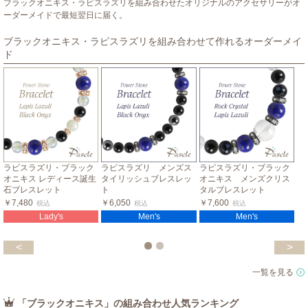
ブラックオニキス・ラピスラズリを組み合わせたオリジナルのアクセサリーがオ
ーダーメイドで最短翌日に届く。
ブラックオニキス・ラピスラズリを組み合わせて作れるオーダーメイ
ド
ラピスラズリ・ブラック
ラピスラズリ メンズス
ラピスラズリ・ブラック
オニキス レディース誕生
タイリッシュブレスレッ
オニキス メンズクリス
石ブレスレット
ト
タルブレスレット
￥7,480
￥6,050
￥7,600
税込
税込
税込
Lady's
Men's
Men's
<
>
一覧を見る
「ブラックオニキス」の組み合わせ人気ランキング