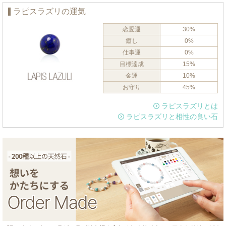
ラピスラズリの運気
恋愛運
30%
癒し
0%
仕事運
0%
目標達成
15%
金運
10%
お守り
45%
ラピスラズリとは
ラピスラズリと相性の良い石