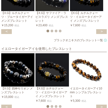
【X.G】ルチルクォー
【X.G】サファイア・ラ
【X.G】ルチルクォー
ツ・ブルータイガーアイ
ピスラズリ メンズブレス
ツ・イエロータイガーア
メンズブレスレット
レット
イ メンズブレスレット
￥15,200
￥23,400
￥7,600
税込
税込
税込
<
>
ブラックオニキスのブレスレット一覧
イエロータイガーアイを使用したブレスレット
【X.G】四神モリオン メ
【X.G】ルチルクォー
イエロータイガーアイ10
ンズブレスレット
ツ・イエロータイガーア
mm シンプルブレスレッ
イ メンズブレスレット
ト
￥15,000
税込
￥7,600
￥5,300
税込
税込
<
>