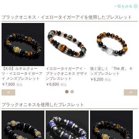
一覧をみる
ブラックオニキス・イエロータイガーアイを使用したブレスレット
【X.G】ルチルクォー
イエロータイガーアイ・
強く逞しく 「The 虎」 キ
ツ・イエロータイガーア
ブラックオニキス デザイ
ッズブレスレット
イ メンズブレスレット
ンブレスレット
￥6,200
税込
￥7,600
￥6,600
税込
税込
<
>
ブラックオニキスを使用したブレスレット