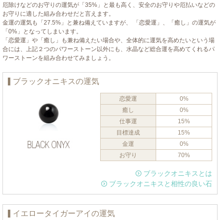
厄除けなどのお守りの運気が「35%」と最も高く、安全のお守りや厄払いなどの
お守りに適した組み合わせだと言えます。
金運の運気も「27.5%」と兼ね備えていますが、 「恋愛運」、「癒し」の運気が
「0%」となってしまいます。
「恋愛運」や「癒し」も兼ね備えたい場合や、全体的に運気を高めたいという場
合には、上記２つのパワーストーン以外にも、水晶など総合運を高めてくれるパ
ワーストーンを組み合わせてみましょう。
ブラックオニキスの運気
恋愛運
0%
癒し
0%
仕事運
15%
目標達成
15%
金運
0%
お守り
70%
ブラックオニキスとは
ブラックオニキスと相性の良い石
イエロータイガーアイの運気