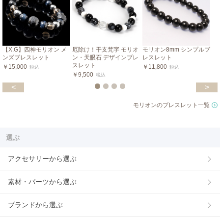
【X.G】四神モリオン メ
厄除け！干支梵字 モリオ
モリオン8mm シンプルブ
ンズブレスレット
ン・天眼石 デザインブレ
レスレット
スレット
￥15,000
￥11,800
税込
税込
￥9,500
税込
<
>
モリオンのブレスレット一覧
選ぶ
アクセサリーから選ぶ
素材・パーツから選ぶ
ブランドから選ぶ