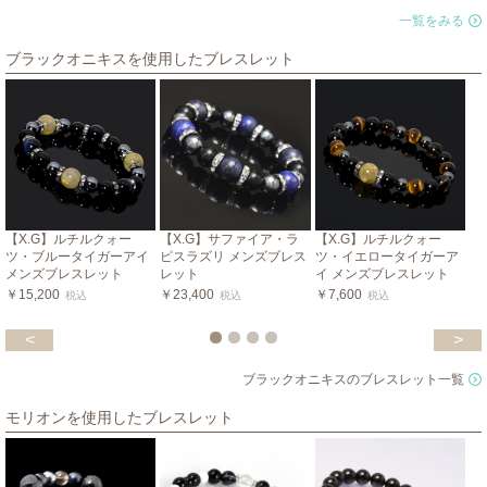
一覧をみる
ブラックオニキスを使用したブレスレット
【X.G】ルチルクォー
【X.G】サファイア・ラ
【X.G】ルチルクォー
ツ・ブルータイガーアイ
ピスラズリ メンズブレス
ツ・イエロータイガーア
メンズブレスレット
レット
イ メンズブレスレット
￥15,200
￥23,400
￥7,600
税込
税込
税込
<
>
ブラックオニキスのブレスレット一覧
モリオンを使用したブレスレット