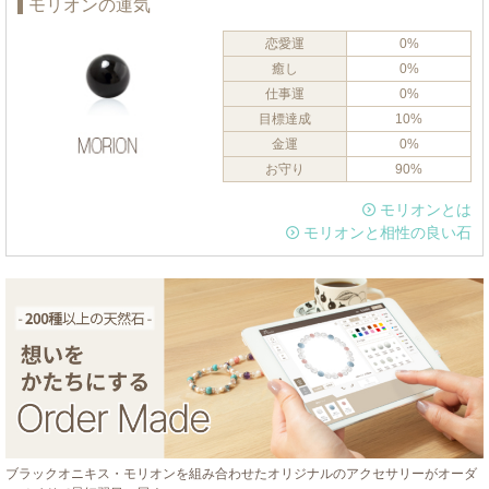
モリオンの運気
恋愛運
0%
癒し
0%
仕事運
0%
目標達成
10%
金運
0%
お守り
90%
モリオンとは
モリオンと相性の良い石
ブラックオニキス・モリオンを組み合わせたオリジナルのアクセサリーがオーダ