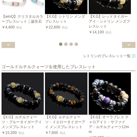
【winQ】クリスタルカラ
【X.G】シトリン メンズ
【X.G】レッドタイガー
ーブレスレット｜誕生石
ブレスレット
アイ・シトリン メンズブ
レスレット
￥4,400
￥22,600
税込
税込
￥14,100
税込
<
>
シトリンのブレスレット一覧
ゴールドルチルクォーツを使用したブレスレット
【X.G】ルチルクォー
【X.G】ルチルクォー
【X.G】オーラブレス チ
ツ・ブルータイガーアイ
ツ・イエロータイガーア
ャロアイト・サファイ
メンズブレスレット
イ メンズブレスレット
ア・ルチルクォーツ12m
m
￥15,200
￥7,600
税込
税込