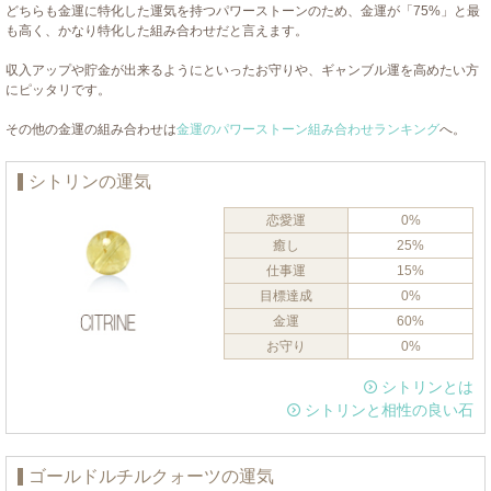
どちらも金運に特化した運気を持つパワーストーンのため、金運が「75%」と最
も高く、かなり特化した組み合わせだと言えます。
収入アップや貯金が出来るようにといったお守りや、ギャンブル運を高めたい方
にピッタリです。
その他の金運の組み合わせは
金運のパワーストーン組み合わせランキング
へ。
シトリンの運気
恋愛運
0%
癒し
25%
仕事運
15%
目標達成
0%
金運
60%
お守り
0%
シトリンとは
シトリンと相性の良い石
ゴールドルチルクォーツの運気