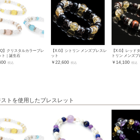
inQ】クリスタルカラーブレ
【X.G】シトリン メンズブレスレ
【X.G】レッド
ット｜誕生石
ット
トリン メンズブ
400
￥22,600
￥14,100
税込
税込
税込
ジストを使用したブレスレット