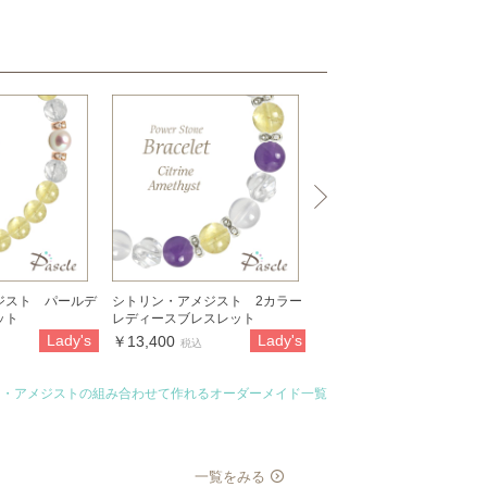
ジスト パールデ
シトリン・アメジスト 2カラー
アメジスト・シトリン パ
ット
レディースブレスレット
ザインブレスレット
Lady's
Lady's
La
￥13,400
￥24,880
税込
税込
ン・アメジストの組み合わせて作れるオーダーメイド一覧
一覧をみる