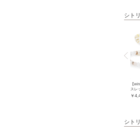
オレンジガーネット
シト
グリーンガーネット
ロードライトガーネット
クイーンコンクシェル
クォンタムクアトロシリカ
クォーツァイト各種
グリーンクォーツァイト
ブルークォーツァイト
【w
スレ
鞍馬石
￥4,
クリスタル各種
クリスタル（本水晶）
山梨水晶
シト
レインボークォーツ