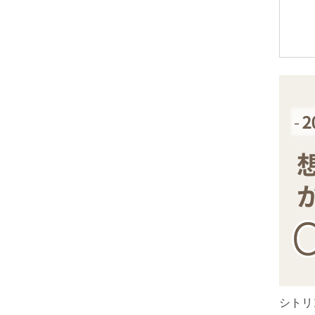
アメトリン
アラゴナイト
アンバー
出雲石
インカローズ
インプレッションストーン
イーグルアイ
ヴァーダイト
エメラルド
エンジェライト
エンジェルシリカ
オニキス各種
ブラックオニキス
シトリ
ホワイトオニキス