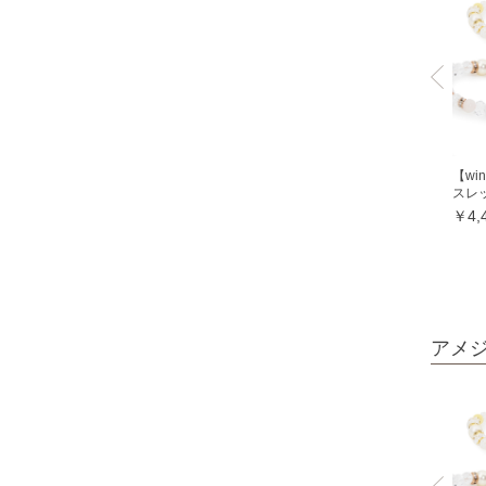
ミルキークォーツ
ヒマラヤクリスタル
ムーンクォーツ
クリソコラ
クリソプレーズ
【w
クロムダイオプサイト
スレ
￥4,
クンツァイト
グランディディエライト
ケセラストーン
K2ブルー
アメ
コスモオーラ
コーラル各種
レッドコーラル
ピンクコーラル