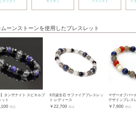
ピスラズリ
モリオン
アメジスト
イ
ームーンストーンを使用したブレスレット
.G】タンザナイト スピネルブ
9月誕生石 サファイアブレスレッ
マザーオブパー
レット
ト レディース
デザインブレス
,100
￥22,700
￥7,800
税込
税込
税込