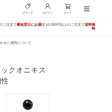
ブランド
ログイン
カート
でのご注文で
最短翌日にお届け
10,000円以上のご注文で
送料無
料
わせた相性について
ラックオニキス
相性