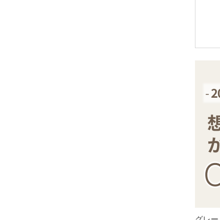
アメジストエレスチャル
アメトリン
アラゴナイト
アンバー
出雲石
インカローズ
インプレッションストーン
イーグルアイ
ヴァーダイト
エメラルド
エンジェライト
エンジェルシリカ
オニキス各種
ブラックオニキス
グレー