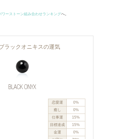
パワーストーン組み合わせランキング
へ。
ブラックオニキスの運気
恋愛運
0%
癒し
0%
仕事運
15%
目標達成
15%
金運
0%