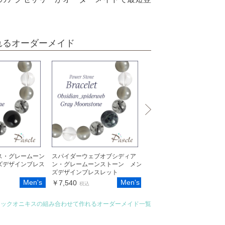
れるオーダーメイド
ス・グレームーン
スパイダーウェブオブシディア
ブラックオニキス・グレー
ズデザインブレス
ン・グレームーンストーン メン
ストーン メンズクリスタ
ズデザインブレスレット
スレット
Men's
Men's
M
￥7,540
￥7,360
税込
税込
ラックオニキスの組み合わせて作れるオーダーメイド一覧