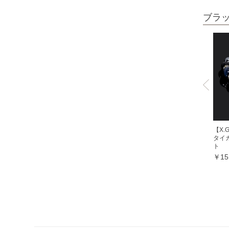
ミルキークォーツ
ブラ
ヒマラヤクリスタル
ムーンクォーツ
クリソコラ
クリソプレーズ
クロムダイオプサイト
クンツァイト
グランディディエライト
【X
タイ
ケセラストーン
ト
￥15
K2ブルー
コスモオーラ
コーラル各種
レッドコーラル
ピンクコーラル