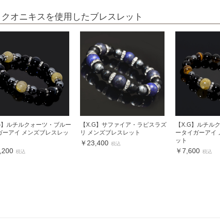
ックオニキスを使用したブレスレット
.G】ルチルクォーツ・ブルー
【X.G】サファイア・ラピスラズ
【X.G】ルチル
ガーアイ メンズブレスレッ
リ メンズブレスレット
ータイガーアイ
ット
￥23,400
税込
,200
￥7,600
税込
税込