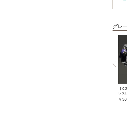
ラ
ガーネット
オレンジガーネット
グリーンガーネット
グレ
ロードライトガーネット
クイーンコンクシェル
クォンタムクアトロシリカ
クォーツァイト各種
グリーンクォーツァイト
ブルークォーツァイト
鞍馬石
【X
レス
クリスタル各種
￥30
クリスタル（本水晶）
山梨水晶
レインボークォーツ