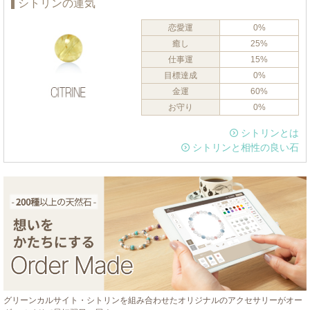
シトリンの運気
恋愛運
0%
癒し
25%
仕事運
15%
目標達成
0%
金運
60%
お守り
0%
シトリンとは
シトリンと相性の良い石
グリーンカルサイト・シトリンを組み合わせたオリジナルのアクセサリーがオー