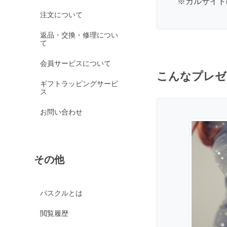
※
カルサイト
オレンジガーネット
注文について
グリーンガーネット
返品・交換・修理につい
て
ロードライトガーネッ
ト
会員サービスについて
京都オパール
こんなプレゼ
ギフトラッピングサービ
クイーンコンクシェル
ス
クォンタムクアトロシリカ
お問い合わせ
クォーツァイト各種
グリーンクォーツァイ
ト
その他
ブルークォーツァイト
鞍馬石
クリスタル各種
パスクルとは
クリスタル（本水晶）
閲覧履歴
山梨水晶