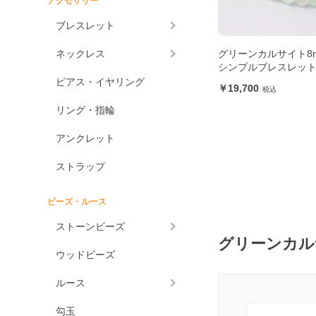
アクセサリー
アメジスト各種
ブレスレット
アメジスト
ネックレス
グリーンカルサイト8
ラベンダーアメジスト
シンプルブレスレッ
ピアス・イヤリング
グリーンアメジスト
19,700
ケープアメジスト
リング・指輪
アメジストエレスチャ
アンクレット
ル
アメトリン
ストラップ
アラゴナイト
ビーズ・ルース
アンバー
ストーンビーズ
アンモライト
グリーンカル
ウッドビーズ
出雲石
一位
ルース
インカローズ
勾玉