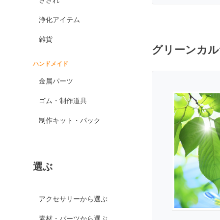
オブシディアン各種
浄化アイテム
ゴールデンオブシディ
アン
雑貨
グリーンカル
シルバーオブシディア
ン
ハンドメイド
スパイダーウェブオブ
金属パーツ
シディアン
スノーフレークオブシ
ゴム・制作道具
ディアン
制作キット・パック
マホガニーオブシディ
アン
ミッドナイトレースオ
ブシディアン
選ぶ
ブラックアイスオブシ
ディアン
カイヤナイト
アクセサリーから選ぶ
神居古潭石
素材・パーツから選ぶ