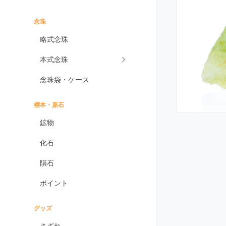
インプレッションストーン
イーグルアイ
念珠
ヴァーダイト
略式念珠
エメラルド
本式念珠
エンジェライト
念珠袋・ケース
エンジェルシリカ
オニキス各種
標本・原石
ブラックオニキス
鉱物
ホワイトオニキス
化石
オパール各種
隕石
ピンクオパール
ポイント
ブラックマトリックス
オパール
イエローオパール
グッズ
ドラゴンアイ
さざれ