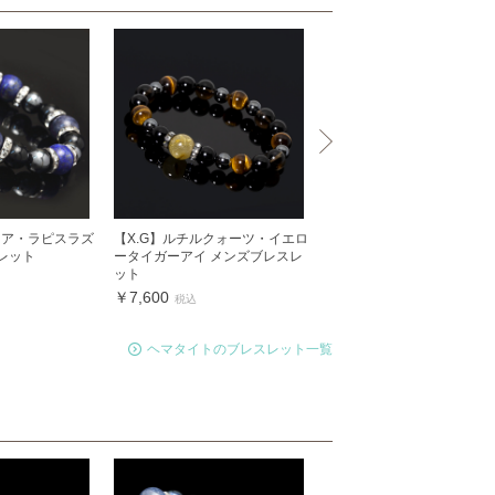
イア・ラピスラズ
【X.G】ルチルクォーツ・イエロ
【X.G】四神・チャロアイト
レット
ータイガーアイ メンズブレスレ
ズブレスレット
ット
￥32,000
税込
￥7,600
税込
ヘマタイトのブレスレット一覧