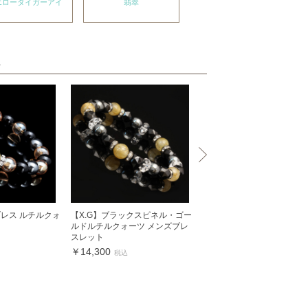
エロータイガーアイ
翡翠
ヘマタイト
ト
ブレス ルチルクォ
【X.G】ブラックスピネル・ゴー
【X.G】オーラブレス ルチ
ルドルチルクォーツ メンズブレ
ーツ10mm
スレット
￥8,800
税込
￥14,300
税込