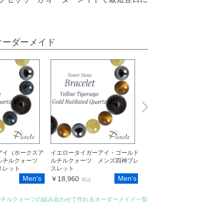
オーダーメイド
アイ（ホークスア
イエロータイガーアイ・ゴールド
メンズ スキニーブレスレッ
ルチルクォーツ
ルチルクォーツ メンズ四神ブレ
マタイト・ゴールドルチル
スレット
スレット
ツ
Men's
Men's
M
￥18,960
￥10,160
税込
税込
ルチルクォーツの組み合わせて作れるオーダーメイド一覧