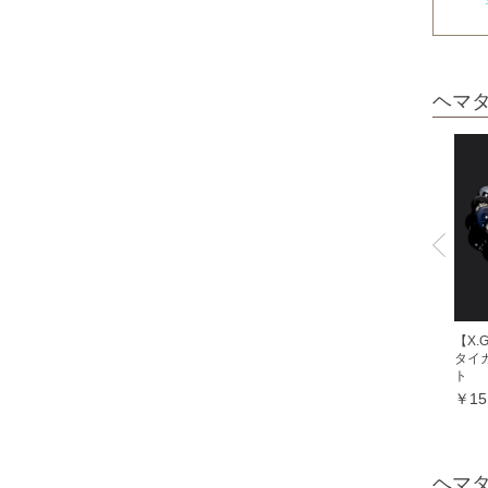
ガーネット
オレンジガーネット
グリーンガーネット
ヘマ
ロードライトガーネット
クイーンコンクシェル
クォンタムクアトロシリカ
クォーツァイト各種
グリーンクォーツァイト
ブルークォーツァイト
鞍馬石
【X
タイ
クリスタル各種
ト
￥15
クリスタル（本水晶）
山梨水晶
レインボークォーツ
ヘマ