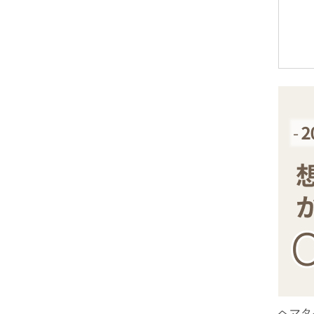
アメジストエレスチャル
アメトリン
アラゴナイト
アンバー
出雲石
インカローズ
インプレッションストーン
イーグルアイ
ヴァーダイト
エメラルド
エンジェライト
エンジェルシリカ
オニキス各種
ブラックオニキス
ヘマタ