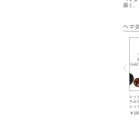
ホワイトオニキス
届く。
オパール各種
ピンクオパール
ヘマ
ブラックマトリックスオパール
イエローオパール
ドラゴンアイ
オブシディアン各種
ゴールデンオブシディアン
シルバーオブシディアン
スパイダーウェブオブシディアン
レッ
チル
スノーフレークオブシディアン
レッ
マホガニーオブシディアン
￥18
ミッドナイトレースオブシディアン
ブラックアイスオブシディアン