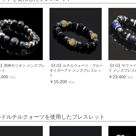
.G】四神モリオン メンズブレ
【X.G】ルチルクォーツ・ブルー
【X.G】サファ
ット
タイガーアイ メンズブレスレッ
リ メンズブレス
ト
,000
￥23,400
税込
税込
￥15,200
税込
ルドルチルクォーツを使用したブレスレット