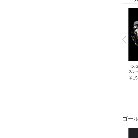
ミルキークォーツ
ヒマラヤクリスタル
ムーンクォーツ
クリソコラ
クリソプレーズ
クロムダイオプサイト
クンツァイト
【X
スレ
グランディディエライト
￥15
ケセラストーン
K2ブルー
コスモオーラ
コーラル各種
ゴー
レッドコーラル
ピンクコーラル