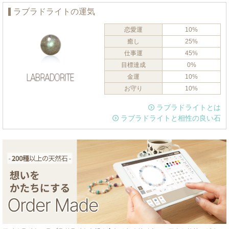
ラブラドライトの運気
恋愛運
10%
癒し
25%
仕事運
45%
目標達成
0%
金運
10%
お守り
10%
ラブラドライトとは
ラブラドライトと相性の良い石