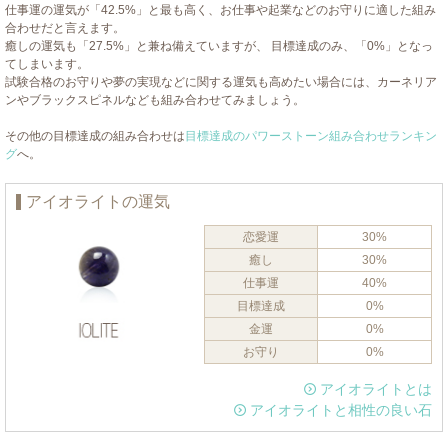
仕事運の運気が「42.5%」と最も高く、お仕事や起業などのお守りに適した組み
合わせだと言えます。
癒しの運気も「27.5%」と兼ね備えていますが、 目標達成のみ、「0%」となっ
てしまいます。
試験合格のお守りや夢の実現などに関する運気も高めたい場合には、カーネリア
ンやブラックスピネルなども組み合わせてみましょう。
その他の目標達成の組み合わせは
目標達成のパワーストーン組み合わせランキン
グ
へ。
アイオライトの運気
恋愛運
30%
癒し
30%
仕事運
40%
目標達成
0%
金運
0%
お守り
0%
アイオライトとは
アイオライトと相性の良い石