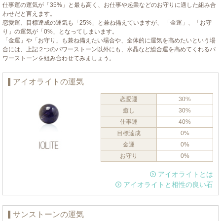
仕事運の運気が「35%」と最も高く、お仕事や起業などのお守りに適した組み合
わせだと言えます。
恋愛運、目標達成の運気も「25%」と兼ね備えていますが、 「金運」、「お守
り」の運気が「0%」となってしまいます。
「金運」や「お守り」も兼ね備えたい場合や、全体的に運気を高めたいという場
合には、上記２つのパワーストーン以外にも、水晶など総合運を高めてくれるパ
ワーストーンを組み合わせてみましょう。
アイオライトの運気
恋愛運
30%
癒し
30%
仕事運
40%
目標達成
0%
金運
0%
お守り
0%
アイオライトとは
アイオライトと相性の良い石
サンストーンの運気