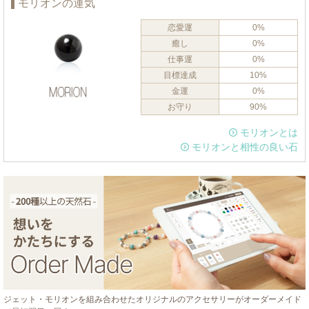
モリオンの運気
恋愛運
0%
癒し
0%
仕事運
0%
目標達成
10%
金運
0%
お守り
90%
モリオンとは
モリオンと相性の良い石
ジェット・モリオンを組み合わせたオリジナルのアクセサリーがオーダーメイド