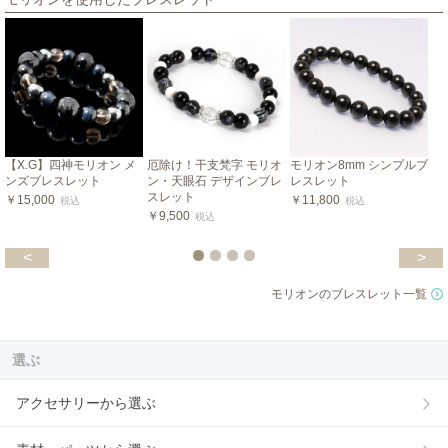
【X.G】四神モリオン メ
厄除け！干支梵字 モリオ
モリオン8mm シンプルブ
ンズブレスレット
ン・天眼石 デザインブレ
レスレット
スレット
￥15,000
￥11,800
税込
税込
￥9,500
税込
<
>
モリオンのブレスレット一覧
選ぶ
アクセサリーから選ぶ