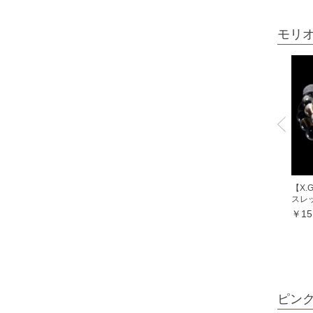
オレンジガーネット
モリ
グリーンガーネット
ロードライトガーネット
クイーンコンクシェル
クォンタムクアトロシリカ
クォーツァイト各種
グリーンクォーツァイト
ブルークォーツァイト
【X
スレ
鞍馬石
￥15
クリスタル各種
クリスタル（本水晶）
山梨水晶
レインボークォーツ
ピン