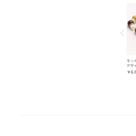
ミルキークォーツ
ヒマラヤクリスタル
ムーンクォーツ
クリソコラ
クリソプレーズ
クロムダイオプサイト
クンツァイト
モッ
デザ
グランディディエライト
￥6,
ケセラストーン
K2ブルー
コスモオーラ
コーラル各種
レッドコーラル
ピンクコーラル