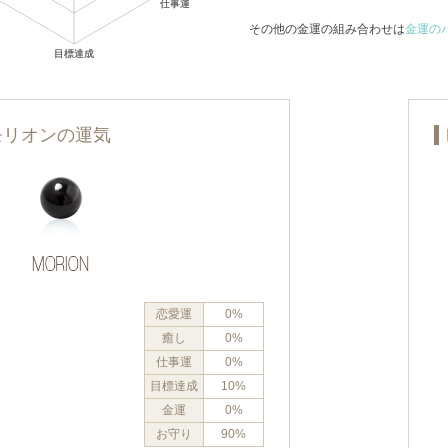
その他の金運の組み合わせは
金運の
モリオンの運気
恋愛運
0%
癒し
0%
仕事運
0%
目標達成
10%
金運
0%
お守り
90%