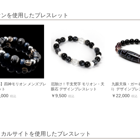
オンを使用したブレスレット
.G】四神モリオン メンズブレ
厄除け！干支梵字 モリオン・天
九眼天珠・ガーネ
ット
眼石 デザインブレスレット
i）デザインブレ
,000
￥9,500
￥22,000
税込
税込
税込
クカルサイトを使用したブレスレット