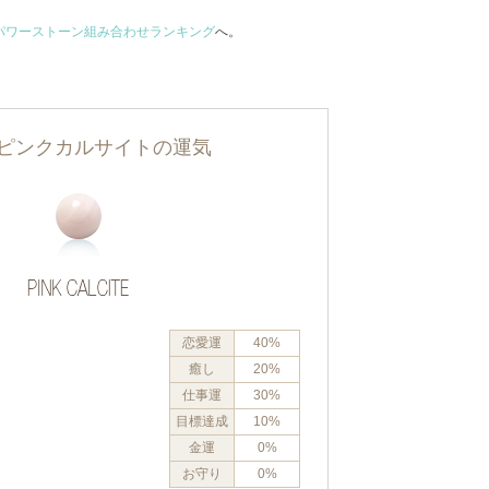
パワーストーン組み合わせランキング
へ。
ピンクカルサイトの運気
恋愛運
40%
癒し
20%
仕事運
30%
目標達成
10%
金運
0%
お守り
0%