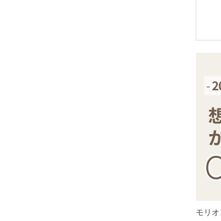
アメトリン
アラゴナイト
アンバー
出雲石
インカローズ
インプレッションストーン
イーグルアイ
ヴァーダイト
エメラルド
エンジェライト
エンジェルシリカ
オニキス各種
ブラックオニキス
モリオ
ホワイトオニキス