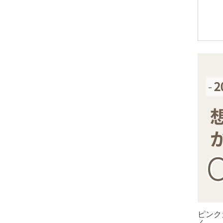
アメトリン
アラゴナイト
アンバー
出雲石
インカローズ
インプレッションストーン
イーグルアイ
ヴァーダイト
エメラルド
エンジェライト
エンジェルシリカ
オニキス各種
ブラックオニキス
ピンク
ホワイトオニキス