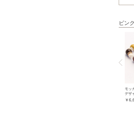
オレンジガーネット
グリーンガーネット
ピン
ロードライトガーネット
クイーンコンクシェル
クォンタムクアトロシリカ
クォーツァイト各種
グリーンクォーツァイト
ブルークォーツァイト
鞍馬石
モッ
デザ
クリスタル各種
￥6,
クリスタル（本水晶）
山梨水晶
レインボークォーツ