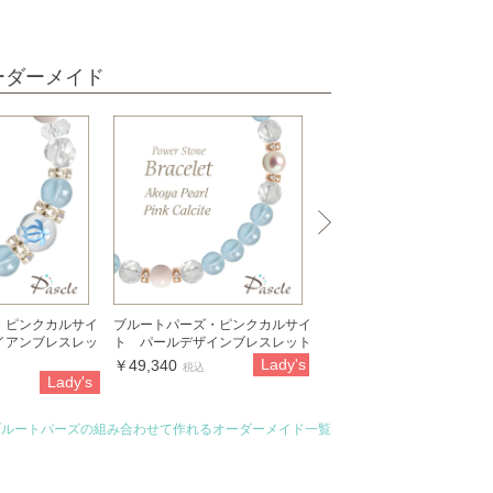
ーダーメイド
・ピンクカルサイ
ブルートパーズ・ピンクカルサイ
ピンクカルサイト・ブルー
イアンブレスレッ
ト パールデザインブレスレット
ズ 2カラーレディースブ
ット
Lady's
￥49,340
税込
Lady's
La
￥20,500
税込
ブルートパーズの組み合わせて作れるオーダーメイド一覧