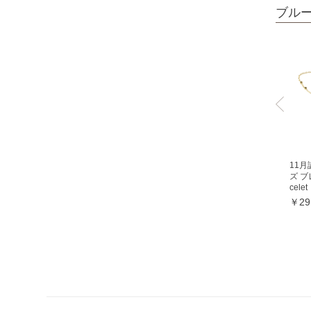
ミルキークォーツ
ブル
ヒマラヤクリスタル
ムーンクォーツ
クリソコラ
クリソプレーズ
クロムダイオプサイト
クンツァイト
グランディディエライト
11月
ズ ブ
ケセラストーン
celet
￥29
K2ブルー
コスモオーラ
コーラル各種
レッドコーラル
ピンクコーラル