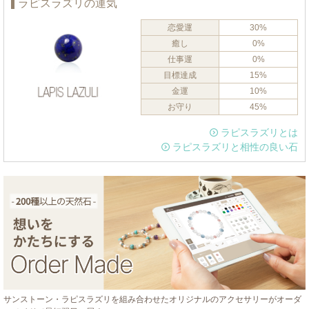
ラピスラズリの運気
恋愛運
30%
癒し
0%
仕事運
0%
目標達成
15%
金運
10%
お守り
45%
ラピスラズリとは
ラピスラズリと相性の良い石
サンストーン・ラピスラズリを組み合わせたオリジナルのアクセサリーがオーダ