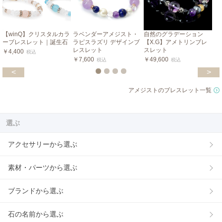
【winQ】クリスタルカラ
ラベンダーアメジスト・
自然のグラデーション
ーブレスレット｜誕生石
ラピスラズリ デザインブ
【X.G】アメトリンブレ
レスレット
スレット
￥4,400
税込
￥7,600
￥49,600
税込
税込
<
>
アメジストのブレスレット一覧
選ぶ
アクセサリーから選ぶ
素材・パーツから選ぶ
ブランドから選ぶ
石の名前から選ぶ