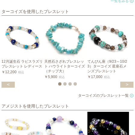
一覧をみる
ターコイズを使用したブレスレット
12月誕生石 ラピスラズリ
天然石さざれブレスレッ
てんびん座（9/23～10/2
ブレスレット レディース
ト ハウライトターコイズ
3）ターコイズ 星座石メ
（チップ大）
ンズブレスレット
￥12,200
税込
￥5,900
￥17,000
税込
税込
<
>
ターコイズのブレスレット一覧
アメジストを使用したブレスレット