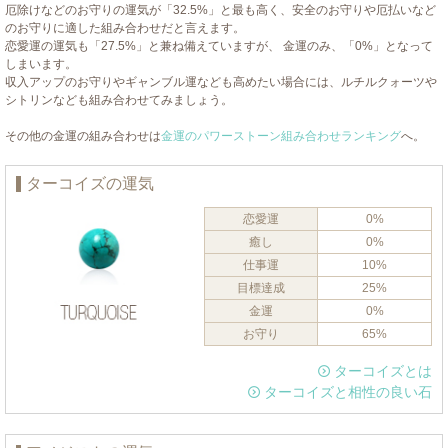
厄除けなどのお守りの運気が「32.5%」と最も高く、安全のお守りや厄払いなど
のお守りに適した組み合わせだと言えます。
恋愛運の運気も「27.5%」と兼ね備えていますが、 金運のみ、「0%」となって
しまいます。
収入アップのお守りやギャンブル運なども高めたい場合には、ルチルクォーツや
シトリンなども組み合わせてみましょう。
その他の金運の組み合わせは
金運のパワーストーン組み合わせランキング
へ。
ターコイズの運気
恋愛運
0%
癒し
0%
仕事運
10%
目標達成
25%
金運
0%
お守り
65%
ターコイズとは
ターコイズと相性の良い石