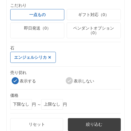
こだわり
一点もの
ギフト対応（0）
即日発送（0）
ペンダントオプション
（0）
石
エンジェルシリカ
売り切れ
表示する
表示しない
価格
円 ～
円
リセット
絞り込む