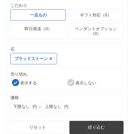
こだわり
一点もの
ギフト対応（0）
即日発送（0）
ペンダントオプション
（0）
石
ブラッドストーン
売り切れ
表示する
表示しない
価格
円 ～
円
リセット
絞り込む