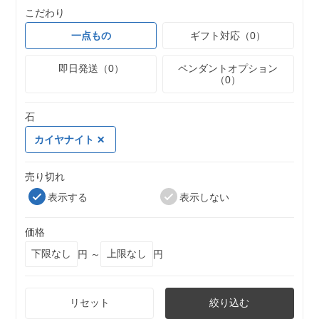
こだわり
一点もの
ギフト対応（0）
即日発送（0）
ペンダントオプション
（0）
石
カイヤナイト
売り切れ
表示する
表示しない
価格
円 ～
円
リセット
絞り込む