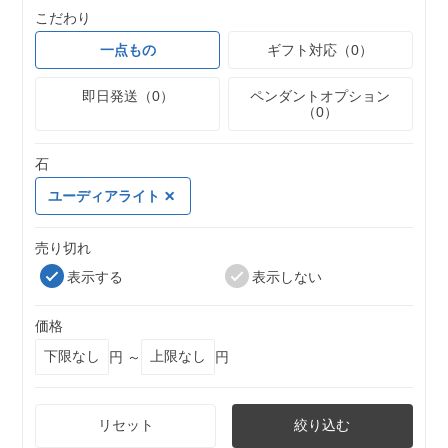
こだわり
一点もの
ギフト対応（0）
即日発送（0）
ペンダントオプション
（0）
石
ユーディアライト
売り切れ
表示する
表示しない
価格
円 ～
円
リセット
絞り込む