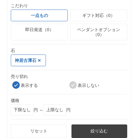
こだわり
一点もの
ギフト対応（0）
即日発送（0）
ペンダントオプション
（0）
石
神居古潭石
売り切れ
表示する
表示しない
価格
円 ～
円
リセット
絞り込む