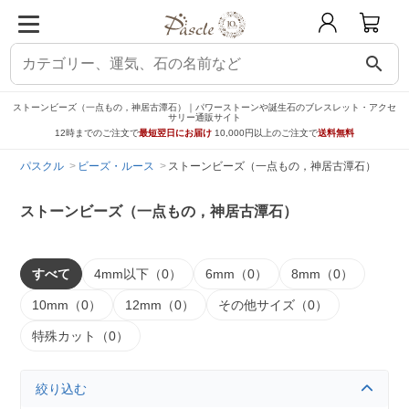
search
ストーンビーズ（一点もの，神居古潭石）｜パワーストーンや誕生石のブレスレット・アクセ
サリー通販サイト
12時までのご注文で
最短翌日にお届け
10,000円以上のご注文で
送料無料
パスクル
ビーズ・ルース
ストーンビーズ（一点もの，神居古潭石）
ストーンビーズ（一点もの，神居古潭石）
すべて
4mm以下（0）
6mm（0）
8mm（0）
10mm（0）
12mm（0）
その他サイズ（0）
特殊カット（0）
絞り込む