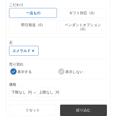
こだわり
一点もの
ギフト対応（0）
即日発送（0）
ペンダントオプション
（0）
石
エメラルド
売り切れ
表示する
表示しない
価格
円 ～
円
リセット
絞り込む