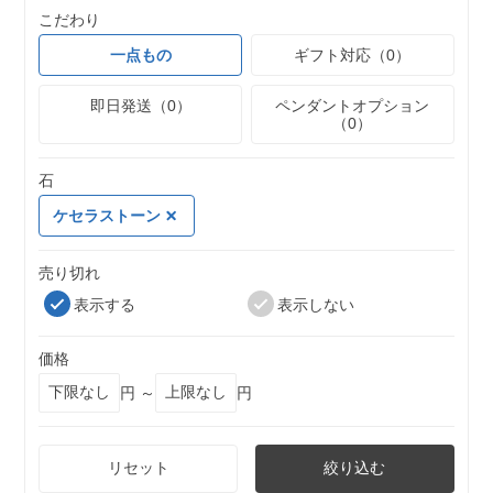
こだわり
一点もの
ギフト対応（0）
即日発送（0）
ペンダントオプション
（0）
石
ケセラストーン
売り切れ
表示する
表示しない
価格
円 ～
円
リセット
絞り込む