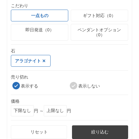
こだわり
一点もの
ギフト対応（0）
即日発送（0）
ペンダントオプション
（0）
石
アラゴナイト
売り切れ
表示する
表示しない
価格
円 ～
円
リセット
絞り込む