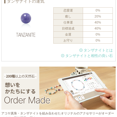
タンザナイトの運気
恋愛運
0%
癒し
20%
仕事運
40%
目標達成
40%
金運
0%
お守り
0%
タンザナイトとは
タンザナイトと相性の良い石
アコヤ真珠・タンザナイトを組み合わせたオリジナルのアクセサリーがオーダー