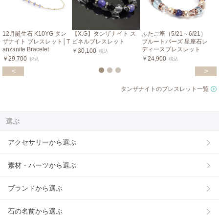
12月誕生石 K10YG タン
【X.G】タンザナイト ス
ふたご座（5/21～6/21）
ザナイト ブレスレット│T
ピネルブレスレット
ブルートパーズ 星座石レ
anzanite Bracelet
ディースブレスレット
￥30,100
税込
￥29,700
￥24,900
税込
税込
<
>
タンザナイトのブレスレット一覧
選ぶ
アクセサリーから選ぶ
素材・パーツから選ぶ
ブランドから選ぶ
石の名前から選ぶ