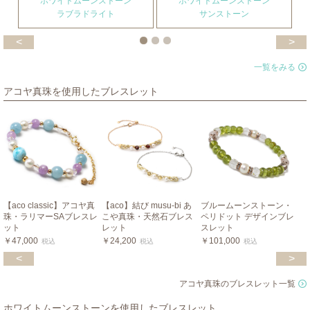
ホワイトムーンストーン
ホワイトムーンストーン
ラブラドライト
サンストーン
<
>
一覧をみる
アコヤ真珠を使用したブレスレット
【aco classic】アコヤ真
【aco】結び musu-bi あ
ブルームーンストーン・
珠・ラリマーSAブレスレ
こや真珠・天然石ブレス
ペリドット デザインブレ
ット
レット
スレット
￥47,000
￥24,200
￥101,000
税込
税込
税込
<
>
アコヤ真珠のブレスレット一覧
ホワイトムーンストーンを使用したブレスレット