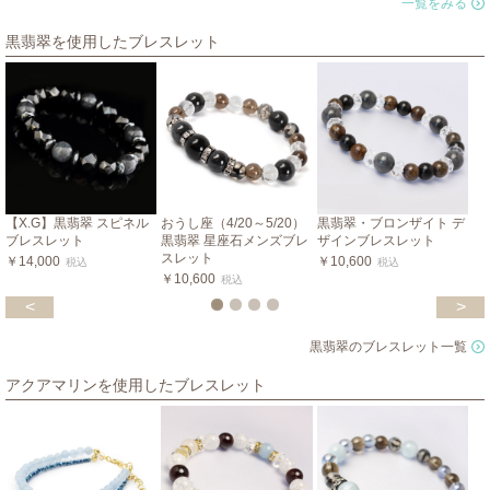
一覧をみる
黒翡翠を使用したブレスレット
【X.G】黒翡翠 スピネル
おうし座（4/20～5/20）
黒翡翠・ブロンザイト デ
ブレスレット
黒翡翠 星座石メンズブレ
ザインブレスレット
スレット
￥14,000
￥10,600
税込
税込
￥10,600
税込
<
>
黒翡翠のブレスレット一覧
アクアマリンを使用したブレスレット