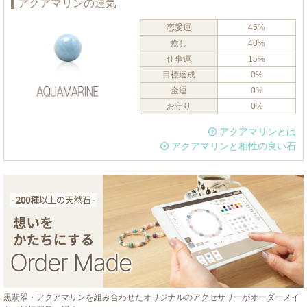
アクアマリンの運気
恋愛運
45%
癒し
40%
仕事運
15%
目標達成
0%
金運
0%
お守り
0%
アクアマリンとは
アクアマリンと相性の良い石
黒翡翠・アクアマリンを組み合わせたオリジナルのアクセサリーがオーダーメイ