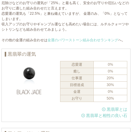
厄除けなどのお守りの運気が「25%」と最も高く、安全のお守りや厄払いなどの
お守りに適した組み合わせだと言えます。
恋愛運の運気も「22.5%」と兼ね備えていますが、 金運のみ、「0%」となって
しまいます。
収入アップのお守りやギャンブル運なども高めたい場合には、ルチルクォーツや
シトリンなども組み合わせてみましょう。
その他の金運の組み合わせは
金運のパワーストーン組み合わせランキング
へ。
黒翡翠の運気
恋愛運
0%
癒し
0%
仕事運
20%
目標達成
30%
金運
0%
お守り
50%
黒翡翠とは
黒翡翠と相性の良い石