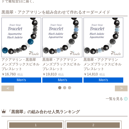
ドで最短翌日に届く。
黒翡翠・アクアマリンを組み合わせて作れるオーダーメイド
アクアマリン・黒翡翠
黒翡翠・アクアマリン
黒翡翠・アクアマリン
メンズブラックスピネル
メンズブラックスピネル
メンズブラックスピネル
ブレスレット
ブレスレット
ブレスレット
￥16,760
￥19,810
￥14,810
税込
税込
税込
Men's
Men's
Men's
<
>
一覧を見る
「黒翡翠」の組み合わせ人気ランキング
1
2