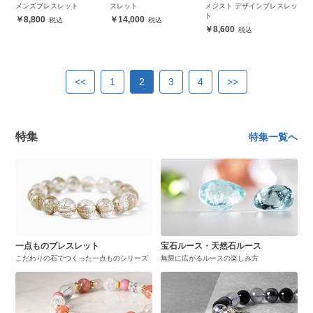
メンズブレスレット
スレット
メジスト デザインブレスレッ
ト
8,800
14,000
8,600
<<
1
2
3
4
>>
特集
特集一覧へ
一点ものブレスレット
宝石ルース・天然石ルース
こだわりの石でつくった一点ものシリーズ
無限に広がるルースの楽しみ方