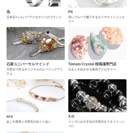
迅
P4
日本石×シルバーアクセサリーのブランド
深いブルーで魅了するカイヤナイトジュエ
リー
石家ユニバーサルマインド
Tomato Crystal 桜瑪瑙専門店
天然石で作るオリジナルのヒーリングアイ
心をときめかせる春色アクセサリー
テム
aco
X.G
あこや真珠と天然石のめぐり会い
メンズにおすすめの天然石をスタイリッシ
ュに