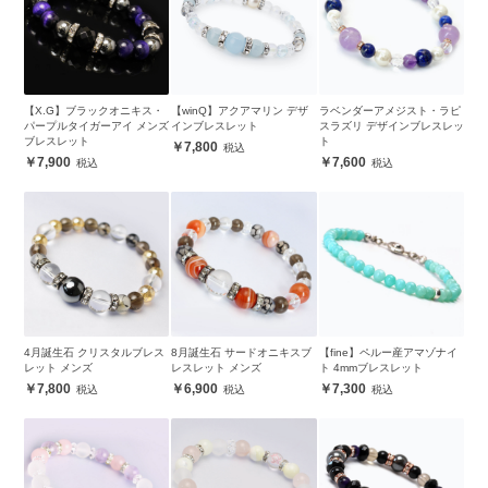
【X.G】ブラックオニキス・
【winQ】アクアマリン デザ
ラベンダーアメジスト・ラピ
パープルタイガーアイ メンズ
インブレスレット
スラズリ デザインブレスレッ
ブレスレット
ト
7,800
7,900
7,600
4月誕生石 クリスタルブレス
8月誕生石 サードオニキスブ
【fine】ペルー産アマゾナイ
レット メンズ
レスレット メンズ
ト 4mmブレスレット
7,800
6,900
7,300