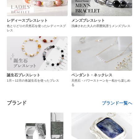
レディースブレスレット
メンズブレスレット
色とりどりの天然石を使ったレディースブ
洗練された大人の雰囲気漂うメンズブレス
レス
誕生石ブレスレット
ペンダント・ネックレス
1月～12月の各誕生石を使ったブレス
天然石・パワーストーンを一粒から楽しめ
る
ブランド
ブランド一覧へ