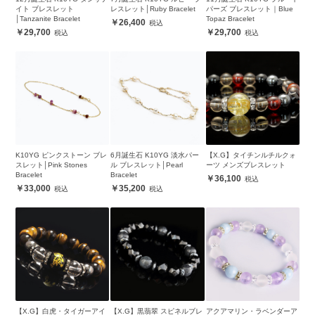
イト ブレスレット
レスレット│Ruby Bracelet
パーズ ブレスレット｜Blue
│Tanzanite Bracelet
Topaz Bracelet
26,400
29,700
29,700
K10YG ピンクストーン ブレ
6月誕生石 K10YG 淡水パー
【X.G】タイチンルチルクォ
スレット│Pink Stones
ル ブレスレット│Pearl
ーツ メンズブレスレット
Bracelet
Bracelet
36,100
33,000
35,200
【X.G】白虎・タイガーアイ
【X.G】黒翡翠 スピネルブレ
アクアマリン・ラベンダーア