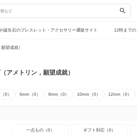
search
や誕生石のブレスレット・アクセサリー通販サイト
12時まで
，願望成就）
ズ（アメトリン，願望成就）
下（0）
6mm（0）
8mm（0）
10mm（0）
12mm（0）
一点もの（0）
ギフト対応（0）