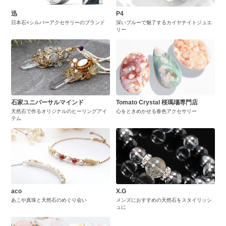
迅
P4
日本石×シルバーアクセサリーのブランド
深いブルーで魅了するカイヤナイトジュエ
リー
石家ユニバーサルマインド
Tomato Crystal 桜瑪瑙専門店
天然石で作るオリジナルのヒーリングアイ
心をときめかせる春色アクセサリー
テム
aco
X.G
あこや真珠と天然石のめぐり会い
メンズにおすすめの天然石をスタイリッシ
ュに