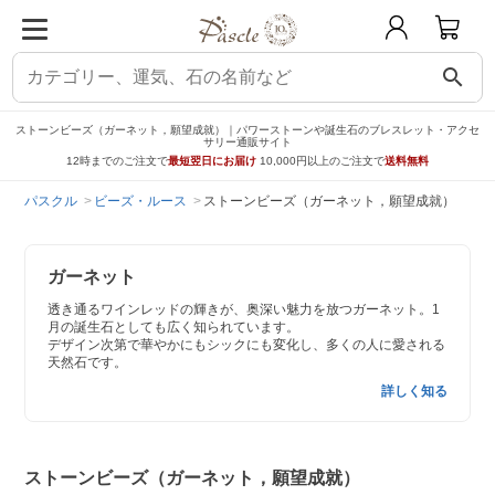
search
ストーンビーズ（ガーネット，願望成就）｜パワーストーンや誕生石のブレスレット・アクセ
サリー通販サイト
12時までのご注文で
最短翌日にお届け
10,000円以上のご注文で
送料無料
パスクル
ビーズ・ルース
ストーンビーズ（ガーネット，願望成就）
ガーネット
透き通るワインレッドの輝きが、奥深い魅力を放つガーネット。1
月の誕生石としても広く知られています。
デザイン次第で華やかにもシックにも変化し、多くの人に愛される
天然石です。
詳しく知る
ストーンビーズ（ガーネット，願望成就）