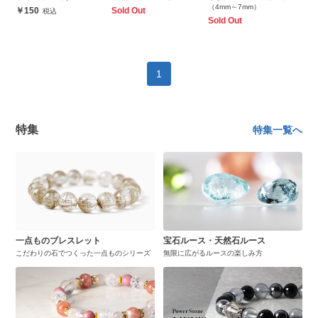
（4mm～7mm）
150
Sold Out
Sold Out
1
特集
特集一覧へ
一点ものブレスレット
宝石ルース・天然石ルース
こだわりの石でつくった一点ものシリーズ
無限に広がるルースの楽しみ方