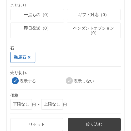
こだわり
一点もの（0）
ギフト対応（0）
即日発送（0）
ペンダントオプション
（0）
石
鞍馬石
売り切れ
表示する
表示しない
価格
円 ～
円
リセット
絞り込む