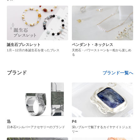
誕生石ブレスレット
ペンダント・ネックレス
1月～12月の各誕生石を使ったブレス
天然石・パワーストーンを一粒から楽しめ
る
ブランド
ブランド一覧へ
迅
P4
日本石×シルバーアクセサリーのブランド
深いブルーで魅了するカイヤナイトジュエ
リー