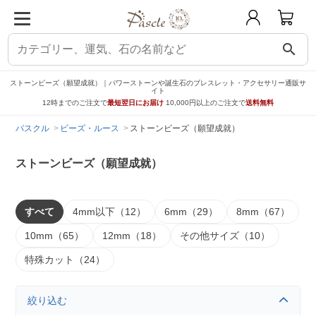
search
ストーンビーズ（願望成就）｜パワーストーンや誕生石のブレスレット・アクセサリー通販サ
イト
12時までのご注文で
最短翌日にお届け
10,000円以上のご注文で
送料無料
パスクル
ビーズ・ルース
ストーンビーズ（願望成就）
ストーンビーズ（願望成就）
すべて
4mm以下（12）
6mm（29）
8mm（67）
10mm（65）
12mm（18）
その他サイズ（10）
特殊カット（24）
絞り込む