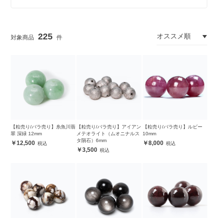
225
【粒売り/バラ売り】糸魚川翡
【粒売り/バラ売り】アイアン
【粒売り/バラ売り】ルビー
翠 深緑 12mm
メテオライト（ムオニナルス
10mm
タ隕石）6mm
12,500
8,000
3,500