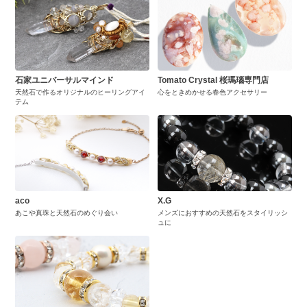
石家ユニバーサルマインド
Tomato Crystal 桜瑪瑙専門店
天然石で作るオリジナルのヒーリングアイ
心をときめかせる春色アクセサリー
テム
aco
X.G
あこや真珠と天然石のめぐり会い
メンズにおすすめの天然石をスタイリッシ
ュに