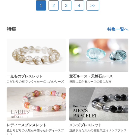
1
2
3
4
>>
特集
特集一覧へ
一点ものブレスレット
宝石ルース・天然石ルース
こだわりの石でつくった一点ものシリーズ
無限に広がるルースの楽しみ方
レディースブレスレット
メンズブレスレット
色とりどりの天然石を使ったレディースブ
洗練された大人の雰囲気漂うメンズブレス
レス