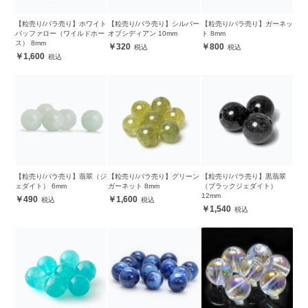
【粒売り/バラ売り】ホワイト
【粒売り/バラ売り】シルバー
【粒売り/バラ売り】ガーネッ
バッファロー（ワイルドホー
オブシディアン 10mm
ト 8mm
ス） 8mm
320
800
1,600
【粒売り/バラ売り】翡翠（ジ
【粒売り/バラ売り】グリーン
【粒売り/バラ売り】黒翡翠
ェダイト） 6mm
ガーネット 8mm
（ブラックジェダイト）
12mm
490
1,600
1,540