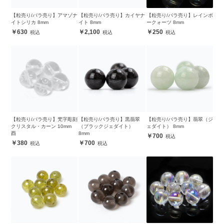
【粒売り/バラ売り】アマゾナ
【粒売り/バラ売り】カイヤナ
【粒売り/バラ売り】レインボ
イトシリカ 8mm
イト 8mm
ークォーツ 8mm
630
2,100
250
【粒売り/バラ売り】梵字彫刻
【粒売り/バラ売り】黒翡翠
【粒売り/バラ売り】翡翠（ジ
クリスタル・カーン 10mm
（ブラックジェダイト）
ェダイト） 8mm
酉
8mm
700
380
700