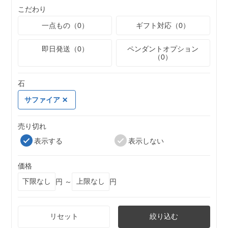
こだわり
一点もの（0）
ギフト対応（0）
即日発送（0）
ペンダントオプション
（0）
石
サファイア
売り切れ
表示する
表示しない
価格
円 ～
円
リセット
絞り込む