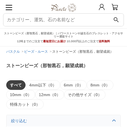
search
ストーンビーズ（那智黒石，願望成就）｜パワーストーンや誕生石のブレスレット・アクセサ
リー通販サイト
12時までのご注文で
最短翌日にお届け
10,000円以上のご注文で
送料無料
パスクル
ビーズ・ルース
ストーンビーズ（那智黒石，願望成就）
ストーンビーズ（那智黒石，願望成就）
すべて
4mm以下（0）
6mm（0）
8mm（0）
10mm（0）
12mm（0）
その他サイズ（0）
特殊カット（0）
絞り込む