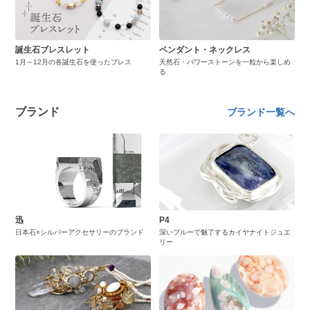
誕生石ブレスレット
ペンダント・ネックレス
1月～12月の各誕生石を使ったブレス
天然石・パワーストーンを一粒から楽しめ
る
ブランド
ブランド一覧へ
迅
P4
日本石×シルバーアクセサリーのブランド
深いブルーで魅了するカイヤナイトジュエ
リー