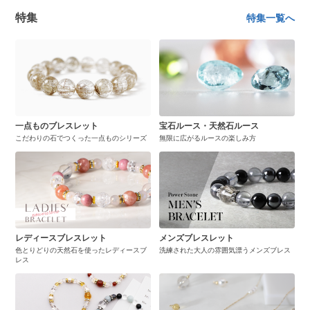
特集
特集一覧へ
一点ものブレスレット
宝石ルース・天然石ルース
こだわりの石でつくった一点ものシリーズ
無限に広がるルースの楽しみ方
レディースブレスレット
メンズブレスレット
色とりどりの天然石を使ったレディースブ
洗練された大人の雰囲気漂うメンズブレス
レス