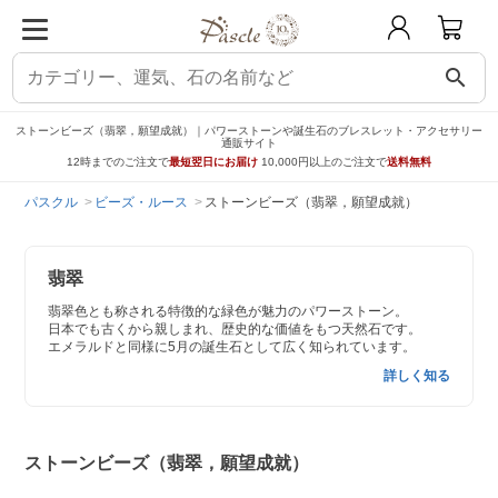
search
ストーンビーズ（翡翠，願望成就）｜パワーストーンや誕生石のブレスレット・アクセサリー
通販サイト
12時までのご注文で
最短翌日にお届け
10,000円以上のご注文で
送料無料
パスクル
ビーズ・ルース
ストーンビーズ（翡翠，願望成就）
翡翠
翡翠色とも称される特徴的な緑色が魅力のパワーストーン。
日本でも古くから親しまれ、歴史的な価値をもつ天然石です。
エメラルドと同様に5月の誕生石として広く知られています。
詳しく知る
ストーンビーズ（翡翠，願望成就）