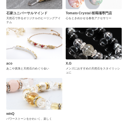
石家ユニバーサルマインド
Tomato Crystal 桜瑪瑙専門店
天然石で作るオリジナルのヒーリングアイ
心をときめかせる春色アクセサリー
テム
aco
X.G
あこや真珠と天然石のめぐり会い
メンズにおすすめの天然石をスタイリッシ
ュに
winQ
パワーストーンをかわいく、楽しく