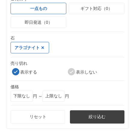
一点もの
ギフト対応（0）
即日発送（0）
石
アラゴナイト
売り切れ
表示する
表示しない
価格
円 ～
円
リセット
絞り込む