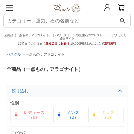
search
全商品（一点もの，アラゴナイト）｜パワーストーンや誕生石のブレスレット・アクセサリー
通販サイト
12時までのご注文で
最短翌日にお届け
10,000円以上のご注文で
送料無料
パスクル
一点もの，アラゴナイト
全商品（一点もの，アラゴナイト）
絞り込む
性別
レディース
メンズ
キッズ
（0）
（0）
（0）
こだわり