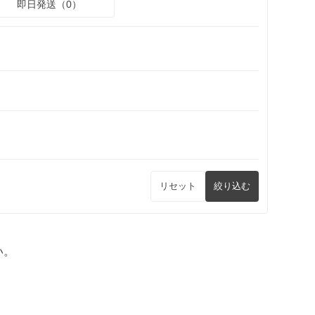
即日発送（0）
リセット
絞り込む
い。