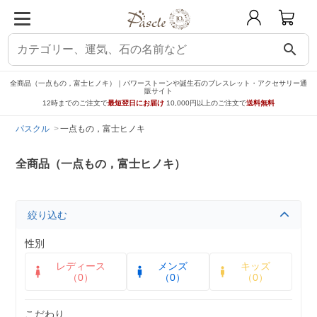
search
全商品（一点もの，富士ヒノキ）｜パワーストーンや誕生石のブレスレット・アクセサリー通
販サイト
12時までのご注文で
最短翌日にお届け
10,000円以上のご注文で
送料無料
パスクル
一点もの，富士ヒノキ
全商品（一点もの，富士ヒノキ）
絞り込む
性別
レディース
メンズ
キッズ
（0）
（0）
（0）
こだわり