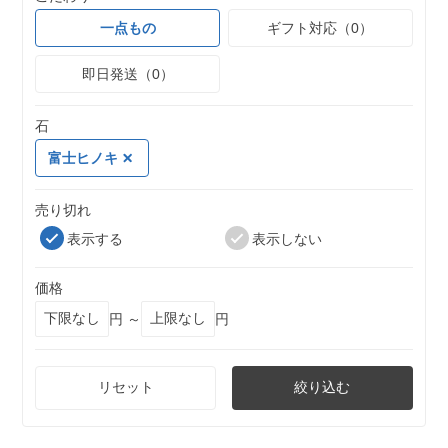
一点もの
ギフト対応（0）
即日発送（0）
石
富士ヒノキ
売り切れ
表示する
表示しない
価格
円 ～
円
リセット
絞り込む