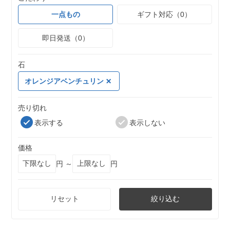
一点もの
ギフト対応（0）
即日発送（0）
石
オレンジアベンチュリン
売り切れ
表示する
表示しない
価格
円 ～
円
リセット
絞り込む