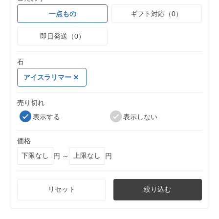
一点もの
ギフト対応（0）
即日発送（0）
石
アイスラリマー
売り切れ
表示する
表示しない
価格
円 ～
円
リセット
絞り込む