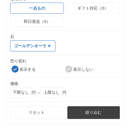
一点もの
ギフト対応（0）
即日発送（0）
石
ゴールデンオーラ
売り切れ
表示する
表示しない
価格
円 ～
円
リセット
絞り込む