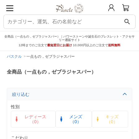
search
全商品（一点もの，ゼブラジャスパー）｜パワーストーンや誕生石のブレスレット・アクセサ
リー通販サイト
12時までのご注文で
最短翌日にお届け
10,000円以上のご注文で
送料無料
パスクル
一点もの，ゼブラジャスパー
全商品（一点もの，ゼブラジャスパー）
絞り込む
性別
レディース
メンズ
キッズ
（0）
（0）
（0）
こだわり