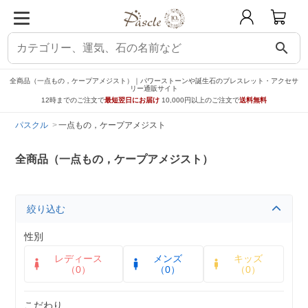
search
全商品（一点もの，ケープアメジスト）｜パワーストーンや誕生石のブレスレット・アクセサ
リー通販サイト
12時までのご注文で
最短翌日にお届け
10,000円以上のご注文で
送料無料
パスクル
一点もの，ケープアメジスト
全商品（一点もの，ケープアメジスト）
絞り込む
性別
レディース
メンズ
キッズ
（0）
（0）
（0）
こだわり