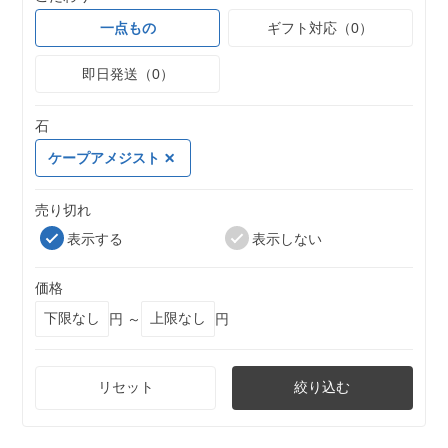
一点もの
ギフト対応（0）
即日発送（0）
石
ケープアメジスト
売り切れ
表示する
表示しない
価格
円 ～
円
リセット
絞り込む