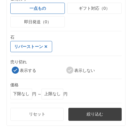
一点もの
ギフト対応（0）
即日発送（0）
石
リバーストーン
売り切れ
表示する
表示しない
価格
円 ～
円
リセット
絞り込む